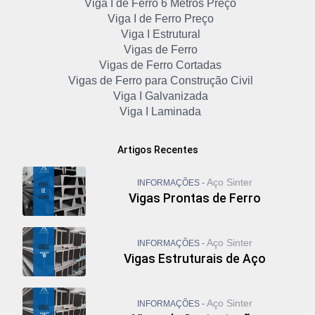
Viga I de Ferro 6 Metros Preço
Viga I de Ferro Preço
Viga I Estrutural
Vigas de Ferro
Vigas de Ferro Cortadas
Vigas de Ferro para Construção Civil
Viga I Galvanizada
Viga I Laminada
Viga I Metálica
Viga I Padrão Americano
Artigos Recentes
Viga I Preço
Viga I Preço 6 Metros
Aço Sinter
INFORMAÇÕES -
Viga I Preço por Kg
Vigas Prontas de Ferro
Viga I Preço por Metro
Viga Metálica Perfil I
Viga Metálica Preço
Aço Sinter
INFORMAÇÕES -
Viga U Aço
Vigas Estruturais de Aço
Viga U de Ferro
Viga U Enrijecida
Viga U Laminado
Aço Sinter
INFORMAÇÕES -
Vigas Galvanizadas