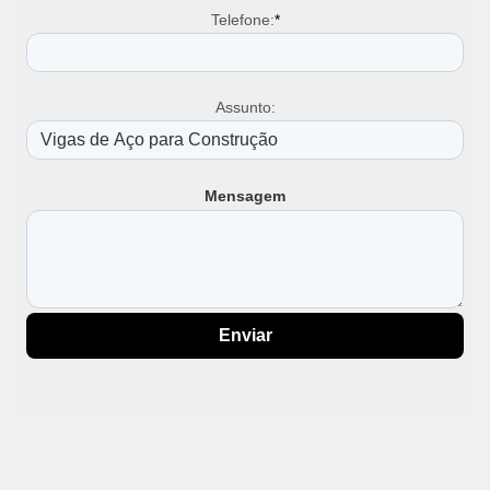
Vigas U
Telefone:
*
Vigas W
Viga W 200 x 22 5
Viga W 200 x 22 5 Preço
Assunto:
Viga W 200 x 26 6
Viga W 200x15
Viga W 250
Aço Perfil W
Mensagem
Cantoneira em U de Ferro
Chapa U de Ferro
Viga W 250 Preço
Viga W 250 x 22 3
Viga W 250 x 44 8
Viga W 310 Preço
Enviar
Viga W 310 x 21
Viga W 310 x 38 7
Viga W 360 x 32 9
Viga W 410
Viga W 410 Preço
Viga W 410 x 38 8