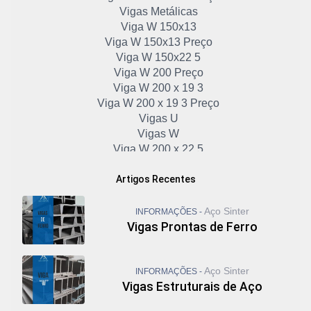
Vigas Metálicas
Viga W 150x13
Viga W 150x13 Preço
Viga W 150x22 5
Viga W 200 Preço
Viga W 200 x 19 3
Viga W 200 x 19 3 Preço
Vigas U
Vigas W
Viga W 200 x 22 5
Viga W 200 x 22 5 Preço
Artigos Recentes
Viga W 200 x 26 6
Viga W 200x15
Viga W 250
Aço Sinter
INFORMAÇÕES -
Aço Perfil W
Vigas Prontas de Ferro
Cantoneira em U de Ferro
Chapa U de Ferro
Aço Sinter
Viga W 250 Preço
INFORMAÇÕES -
Vigas Estruturais de Aço
Viga W 250 x 22 3
Viga W 250 x 44 8