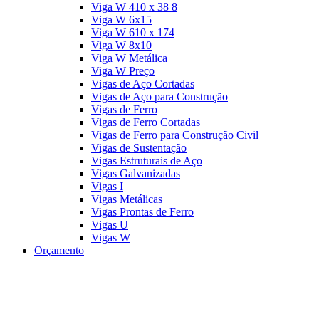
Viga W 410 x 38 8
Viga W 6x15
Viga W 610 x 174
Viga W 8x10
Viga W Metálica
Viga W Preço
Vigas de Aço Cortadas
Vigas de Aço para Construção
Vigas de Ferro
Vigas de Ferro Cortadas
Vigas de Ferro para Construção Civil
Vigas de Sustentação
Vigas Estruturais de Aço
Vigas Galvanizadas
Vigas I
Vigas Metálicas
Vigas Prontas de Ferro
Vigas U
Vigas W
Orçamento