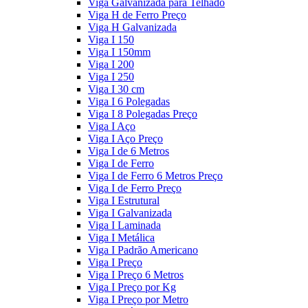
Viga Galvanizada para Telhado
Viga H de Ferro Preço
Viga H Galvanizada
Viga I 150
Viga I 150mm
Viga I 200
Viga I 250
Viga I 30 cm
Viga I 6 Polegadas
Viga I 8 Polegadas Preço
Viga I Aço
Viga I Aço Preço
Viga I de 6 Metros
Viga I de Ferro
Viga I de Ferro 6 Metros Preço
Viga I de Ferro Preço
Viga I Estrutural
Viga I Galvanizada
Viga I Laminada
Viga I Metálica
Viga I Padrão Americano
Viga I Preço
Viga I Preço 6 Metros
Viga I Preço por Kg
Viga I Preço por Metro