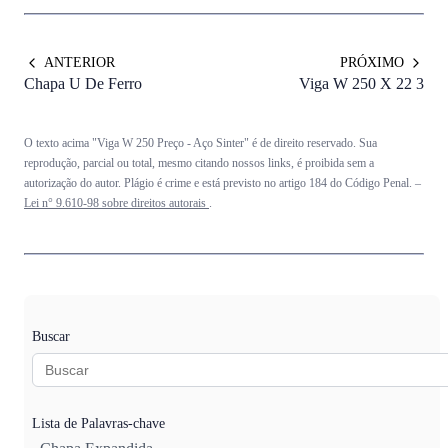
ANTERIOR
PRÓXIMO
Chapa U De Ferro
Viga W 250 X 22 3
O texto acima "Viga W 250 Preço - Aço Sinter" é de direito reservado. Sua
reprodução, parcial ou total, mesmo citando nossos links, é proibida sem a
autorização do autor. Plágio é crime e está previsto no artigo 184 do Código Penal. –
Lei n° 9.610-98 sobre direitos autorais
.
Buscar
Lista de Palavras-chave