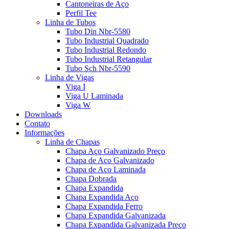
Cantoneiras de Aço
Perfil Tee
Linha de Tubos
Tubo Din Nbr-5580
Tubo Industrial Quadrado
Tubo Industrial Redondo
Tubo Industrial Retangular
Tubo Sch Nbr-5590
Linha de Vigas
Viga I
Viga U Laminada
Viga W
Downloads
Contato
Informações
Linha de Chapas
Chapa Aço Galvanizado Preço
Chapa de Aço Galvanizado
Chapa de Aço Laminada
Chapa Dobrada
Chapa Expandida
Chapa Expandida Aço
Chapa Expandida Ferro
Chapa Expandida Galvanizada
Chapa Expandida Galvanizada Preço