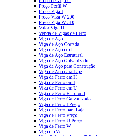
Preço de Viga U
Preço Perfil W
Preço Viga I
Preço Viga W 200
Preço Viga W 310
Valor Viga U
Venda de Vigas de Ferro
Viga de Aço
Viga de Aço Cortada
Viga de Aço em I
Viga de Aço Estrutural
Viga de Aço Galvanizado
Viga de Aço para Construção
Viga de Aço para Laje
Viga de Ferro em H
Viga de Ferro em I
Viga de Ferro em U
Viga de Ferro Estrutural
Viga de Ferro Galvanizado
Viga de Ferro I Preço
Viga de Ferro para Laje
Viga de Ferro Preço
Viga de Ferro U Preço
Viga de Ferro W
Viga em W