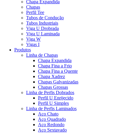
Chapa Expandida
Chapas
Perfil Tee
Tubos de Condução
Tubos Industriais
Viga U Drobrada
Viga U Laminada
Viga W
Vigas I
Produtos
Linha de Chapas
Chapa Expandida
Chapa Fina a Frio
Chapa Fina a Quente
Chapa Xadrez
Chapas Galvanizadas
Chapas Grossas
Linha de Perfis Dobrados
Perfil U Enrijecido
Perfil U Simples
Linha de Perfis Laminados
Aço Chato
Aço Quadrado
Aço Redondo
Aço Sextavado