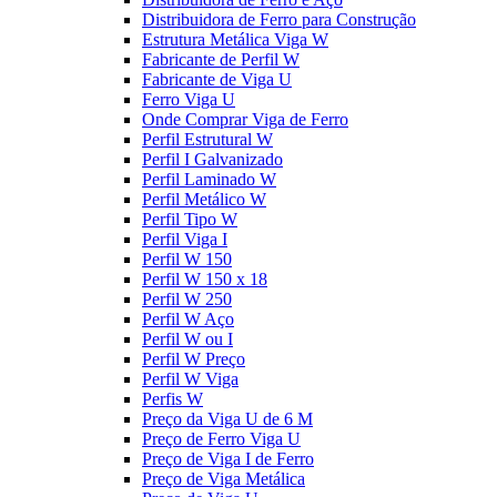
Distribuidora de Ferro para Construção
Estrutura Metálica Viga W
Fabricante de Perfil W
Fabricante de Viga U
Ferro Viga U
Onde Comprar Viga de Ferro
Perfil Estrutural W
Perfil I Galvanizado
Perfil Laminado W
Perfil Metálico W
Perfil Tipo W
Perfil Viga I
Perfil W 150
Perfil W 150 x 18
Perfil W 250
Perfil W Aço
Perfil W ou I
Perfil W Preço
Perfil W Viga
Perfis W
Preço da Viga U de 6 M
Preço de Ferro Viga U
Preço de Viga I de Ferro
Preço de Viga Metálica