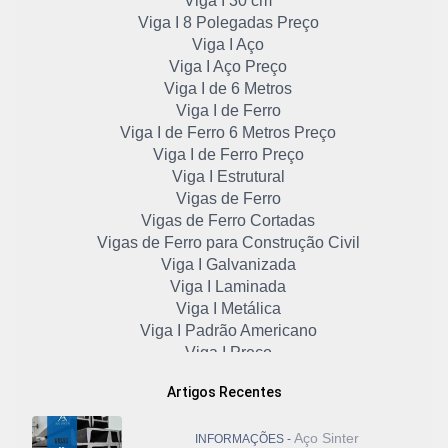
Viga I 30 cm
Viga I 8 Polegadas Preço
Viga I Aço
Viga I Aço Preço
Viga I de 6 Metros
Viga I de Ferro
Viga I de Ferro 6 Metros Preço
Viga I de Ferro Preço
Viga I Estrutural
Vigas de Ferro
Vigas de Ferro Cortadas
Vigas de Ferro para Construção Civil
Viga I Galvanizada
Viga I Laminada
Viga I Metálica
Viga I Padrão Americano
Viga I Preço
Viga I Preço 6 Metros
Artigos Recentes
Viga I Preço por Kg
Viga I Preço por Metro
Aço Sinter
Viga Metálica Perfil I
INFORMAÇÕES -