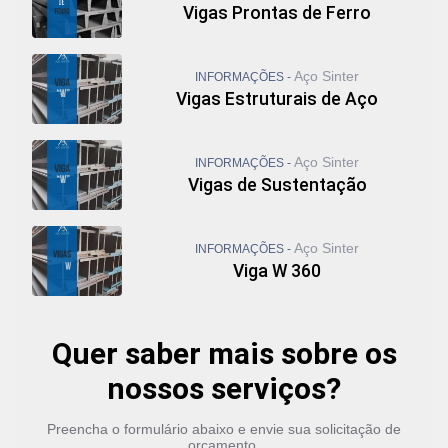
Vigas Prontas de Ferro
Viga Metálica Preço
Viga U Aço
Viga U de Ferro
Aço Sinter
INFORMAÇÕES -
Viga U Enrijecida
Vigas Estruturais de Aço
Viga U Laminado
Vigas Galvanizadas
Vigas I
Aço Sinter
INFORMAÇÕES -
Viga U Metálica
Vigas de Sustentação
Viga U Padrão Americano
Viga U Perfil
Viga U Preço
Aço Sinter
INFORMAÇÕES -
Viga W 10
Viga W 360
Viga W 10 x 12
Viga W 100
Viga W 12 x 26
Quer saber mais sobre os
Viga W 150
Viga W 150 x 18
nossos serviços?
Viga W 150 x 22 5
Viga W 150 x 22 5 Preço
Preencha o formulário abaixo e envie sua solicitação de
Vigas Metálicas
orçamento.