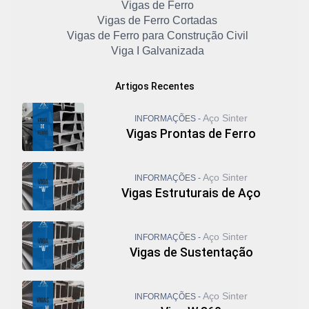
Vigas de Ferro
Vigas de Ferro Cortadas
Vigas de Ferro para Construção Civil
Viga I Galvanizada
Viga I Laminada
Viga I Metálica
Artigos Recentes
Viga I Padrão Americano
Viga I Preço
Aço Sinter
INFORMAÇÕES -
Viga I Preço 6 Metros
Vigas Prontas de Ferro
Viga I Preço por Kg
Viga I Preço por Metro
Viga Metálica Perfil I
Aço Sinter
INFORMAÇÕES -
Viga Metálica Preço
Vigas Estruturais de Aço
Viga U Aço
Viga U de Ferro
Viga U Enrijecida
Aço Sinter
INFORMAÇÕES -
Viga U Laminado
Vigas de Sustentação
Vigas Galvanizadas
Vigas I
Viga U Metálica
Aço Sinter
INFORMAÇÕES -
Viga U Padrão Americano