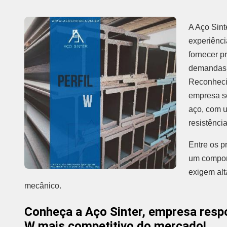
A Aço Sint
experiênci
fornecer p
demandas d
Reconheci
empresa s
aço, com u
resistênci
Entre os p
um compone
exigem al
mecânico.
Conheça a Aço Sinter, empresa respo
W mais competitivo do mercado!