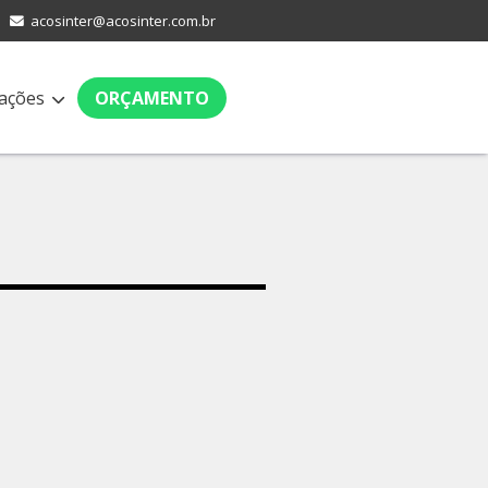
acosinter@acosinter.com.br
ações
ORÇAMENTO