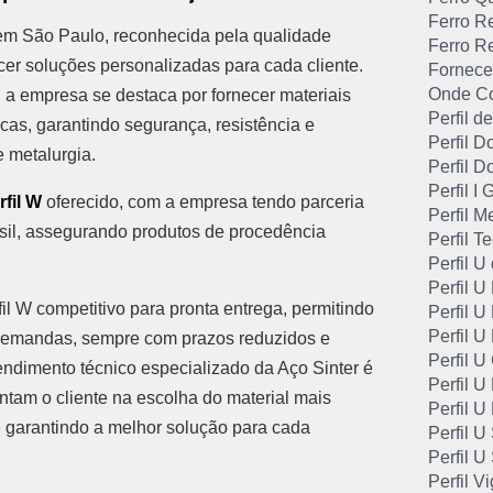
Ferro R
o em São Paulo, reconhecida pela qualidade
Ferro R
er soluções personalizadas para cada cliente.
Fornece
Onde Co
 a empresa se destaca por fornecer materiais
Perfil 
cas, garantindo segurança, resistência e
Perfil D
 e metalurgia.
Perfil 
Perfil I
rfil W
oferecido, com a empresa tendo parceria
Perfil M
asil, assegurando produtos de procedência
Perfil T
Perfil U
Perfil 
 W competitivo para pronta entrega, permitindo
Perfil U
Perfil 
demandas, sempre com prazos reduzidos e
Perfil 
tendimento técnico especializado da Aço Sinter é
Perfil 
entam o cliente na escolha do material mais
Perfil U
e garantindo a melhor solução para cada
Perfil U
Perfil U
Perfil Vi