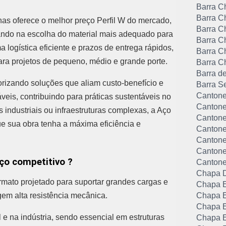
Barra C
Barra C
nas oferece o melhor preço Perfil W do mercado,
Barra C
ando na escolha do material mais adequado para
Barra C
a logística eficiente e prazos de entrega rápidos,
Barra C
ra projetos de pequeno, médio e grande porte.
Barra C
Barra d
orizando soluções que aliam custo-benefício e
Barra S
Cantone
eis, contribuindo para práticas sustentáveis no
Cantone
s industriais ou infraestruturas complexas, a Aço
Cantone
que sua obra tenha a máxima eficiência e
Cantone
Cantonei
Cantone
eço competitivo ?
Cantone
Chapa 
mato projetado para suportar grandes cargas e
Chapa E
igem alta resistência mecânica.
Chapa E
Chapa E
 e na indústria, sendo essencial em estruturas
Chapa E