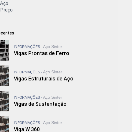
 Aço
 Preço
W
a Viga U de 6 M
e Ferro Viga U
ecentes
e Tubo Galvanizado
 Viga I de Ferro
Aço Sinter
INFORMAÇÕES -
e Viga Metálica
Vigas Prontas de Ferro
e Viga U
ga I
iga W 200
Aço Sinter
INFORMAÇÕES -
iga W 310
Vigas Estruturais de Aço
Custa Cantoneira de Ferro
 Ferro Quadrado
 Ferro Redondo
Aço Sinter
INFORMAÇÕES -
 Ferro Retangular
Vigas de Sustentação
 Ferro Retangular Preço
lvanizado Comprar
vanizado Industrial
Aço Sinter
INFORMAÇÕES -
lvanizado Preço
Viga W 360