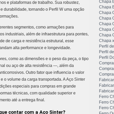
Chapa E
nos e plataformas de trabalho. Sua robustez,
Chapa E
 e durabilidade, tornando o Perfil W uma opção
Chapa G
eformações.
Chapa G
Chapa G
diferentes segmentos, como armações para
Chapa G
 industriais, além de infraestrutura para pontes,
Chapa G
Chapa x
e de carga e resistência estrutural, esse
Perfil 
andam alta performance e longevidade.
Perfil 
Perfil D
ores, como as dimensões e o peso da peça, o tipo
Comprar
al ou aço de alta resistência —, além da
Comprar
icorrosivos. Outro fator que influencia o valor
Comprar
a e o volume da carga transportada. A Aço Sinter
Fabrica
Fabrican
ondições especiais para compras em grande
Fabrica
ormas técnicas, com qualidade superior e
Ferro C
ento até a entrega final.
Ferro C
Ferro C
 que contar com a Aço Sinter?
Ferro Q