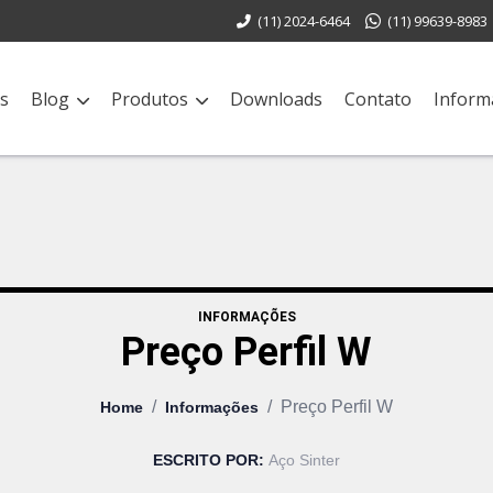
(11) 2024-6464
(11) 99639-8983
s
Blog
Produtos
Downloads
Contato
Inform
INFORMAÇÕES
Preço Perfil W
/
/
Preço Perfil W
Home
Informações
ESCRITO POR:
Aço Sinter