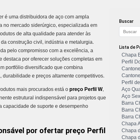
er é uma distribuidora de aço com ampla
Buscar
a no mercado siderúrgico, especializada em
rodutos de alta qualidade para atender às
a construção civil, indústria e metalurgia.
Lista de 
da pelo compromisso com a excelência, a
Chapa 
e destaca por oferecer soluções completas em
Perfil 
m portfólio diversificado que combina
Cantone
Cantone
a, durabilidade e preços altamente competitivos.
Perfil 
rodutos mais procurados está o
preço Perfil W
,
Aço Qu
Aço Sex
nte estrutural indispensável para projetos que
Barra C
ta capacidade de suporte e desempenho
Barra C
Barra C
Chapa A
nsável por ofertar preço Perfil
Chapa d
Chapa d