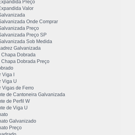
xpandida Preço
xpandida Valor
alvanizada
alvanizada Onde Comprar
alvanizada Preço
alvanizada Preço SP
alvanizada Sob Medida
adrez Galvanizada
de Chapa Dobrada
de Chapa Dobrada Preço
obrado
 Viga I
 Viga U
 Vigas de Ferro
nte de Cantoneira Galvanizada
te de Perfil W
nte de Viga U
hato
hato Galvanizado
hato Preço
uadrado