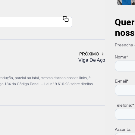
Tubo Ga
Tubo Ga
Tubo Ind
Quer
Tubo Qu
Tubo Qu
noss
Tubo Qu
Tubo Qu
Preencha o
Tubo Re
PRÓXIMO
Tubo Re
Nome
*
Viga De Aço
Tubos G
Valor V
Venda d
produção, parcial ou total, mesmo citando nossos links, é
Viga de
E-mail
*
tigo 184 do Código Penal. –
Lei n° 9.610-98 sobre direitos
Viga de 
Viga de
Viga de 
Telefone:
*
Viga de
Viga de 
Viga de
Viga de
Assunto:
Viga H 