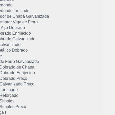
edondo
edondo Trefilado
dor de Chapa Galvanizada
mprar Viga de Ferro
de Aço Dobrado
obrado Enrijecido
Dobrado Galvanizado
 Galvanizado
etálico Dobrado
ee
 de Ferro Galvanizado
U Dobrado de Chapa
 Dobrado Enrijecido
U Dobrado Preço
U Galvanizado Preço
U Laminado
 Reforçado
 Simples
 Simples Preço
ga I