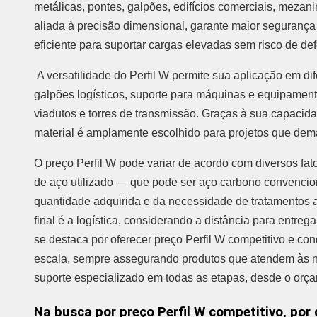
metálicas, pontes, galpões, edifícios comerciais, mezani
aliada à precisão dimensional, garante maior segurança
eficiente para suportar cargas elevadas sem risco de d
A versatilidade do Perfil W permite sua aplicação em 
galpões logísticos, suporte para máquinas e equipamentos
viadutos e torres de transmissão. Graças à sua capacidad
material é amplamente escolhido para projetos que dem
O preço Perfil W pode variar de acordo com diversos fat
de aço utilizado — que pode ser aço carbono convencion
quantidade adquirida e da necessidade de tratamentos ant
final é a logística, considerando a distância para entreg
se destaca por oferecer preço Perfil W competitivo e c
escala, sempre assegurando produtos que atendem às n
suporte especializado em todas as etapas, desde o orçam
Na busca por preço Perfil W competitivo, por