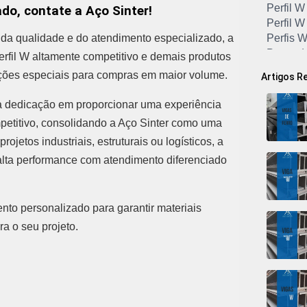
Perfil W
do, contate a Aço Sinter!
Perfil W
da qualidade e do atendimento especializado, a
Perfis 
Preço d
erfil W altamente competitivo e demais produtos
Preço d
dições especiais para compras em maior volume.
Artigos R
Preço d
Preço de
a dedicação em proporcionar uma experiência
Preço d
ompetitivo, consolidando a Aço Sinter como uma
Preço d
ojetos industriais, estruturais ou logísticos, a
Preço Vi
Preço V
e alta performance com atendimento diferenciado
Preço V
Quanto 
Tubo de
nto personalizado para garantir materiais
Tubo de
ra o seu projeto.
Tubo de
Tubo de
Tubo Ga
Tubo Gal
Tubo Ga