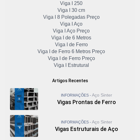
Viga I 250
Viga I 30 cm
Viga I 8 Polegadas Preço
Viga I Aço
Viga I Aço Preço
Viga I de 6 Metros
Viga I de Ferro
Viga I de Ferro 6 Metros Preço
Viga I de Ferro Preço
Viga I Estrutural
Vigas de Ferro
Vigas de Ferro Cortadas
Artigos Recentes
Vigas de Ferro para Construção Civil
Viga I Galvanizada
Aço Sinter
INFORMAÇÕES -
Viga I Laminada
Vigas Prontas de Ferro
Viga I Metálica
Viga I Padrão Americano
Viga I Preço
Aço Sinter
INFORMAÇÕES -
Viga I Preço 6 Metros
Vigas Estruturais de Aço
Viga I Preço por Kg