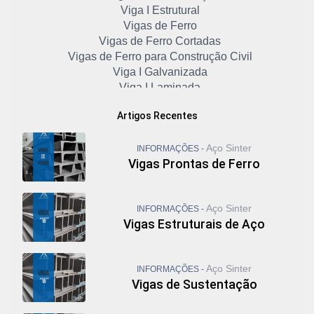
Viga I Estrutural
Vigas de Ferro
Vigas de Ferro Cortadas
Vigas de Ferro para Construção Civil
Viga I Galvanizada
Viga I Laminada
Viga I Metálica
Artigos Recentes
Viga I Padrão Americano
Viga I Preço
Aço Sinter
Viga I Preço 6 Metros
INFORMAÇÕES -
Vigas Prontas de Ferro
Viga I Preço por Kg
Viga I Preço por Metro
Viga Metálica Perfil I
Aço Sinter
INFORMAÇÕES -
Viga Metálica Preço
Vigas Estruturais de Aço
Viga U Aço
Viga U de Ferro
Viga U Enrijecida
Aço Sinter
INFORMAÇÕES -
Viga U Laminado
Vigas de Sustentação
Vigas Galvanizadas
Vigas I