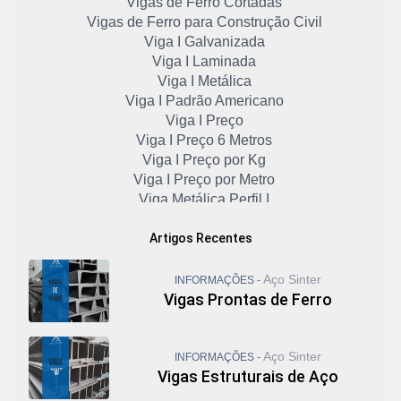
Vigas de Ferro Cortadas
Vigas de Ferro para Construção Civil
Viga I Galvanizada
Viga I Laminada
Viga I Metálica
Viga I Padrão Americano
Viga I Preço
Viga I Preço 6 Metros
Viga I Preço por Kg
Viga I Preço por Metro
Viga Metálica Perfil I
Viga Metálica Preço
Artigos Recentes
Viga U Aço
Viga U de Ferro
Viga U Enrijecida
Aço Sinter
INFORMAÇÕES -
Viga U Laminado
Vigas Prontas de Ferro
Vigas Galvanizadas
Vigas I
Viga U Metálica
Aço Sinter
INFORMAÇÕES -
Vigas Estruturais de Aço
Viga U Padrão Americano
Viga U Perfil