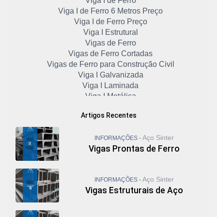
Viga I de Ferro
Viga I de Ferro 6 Metros Preço
Viga I de Ferro Preço
Viga I Estrutural
Vigas de Ferro
Vigas de Ferro Cortadas
Vigas de Ferro para Construção Civil
Viga I Galvanizada
Viga I Laminada
Viga I Metálica
Viga I Padrão Americano
Artigos Recentes
Viga I Preço
Viga I Preço 6 Metros
Aço Sinter
Viga I Preço por Kg
INFORMAÇÕES -
Vigas Prontas de Ferro
Viga I Preço por Metro
Viga Metálica Perfil I
Viga Metálica Preço
Aço Sinter
INFORMAÇÕES -
Viga U Aço
Vigas Estruturais de Aço
Viga U de Ferro
Viga U Enrijecida
Viga U Laminado