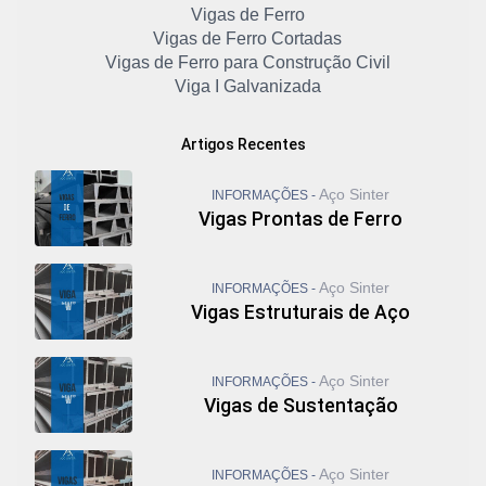
Vigas de Ferro
Vigas de Ferro Cortadas
Vigas de Ferro para Construção Civil
Viga I Galvanizada
Viga I Laminada
Viga I Metálica
Artigos Recentes
Viga I Padrão Americano
Viga I Preço
Aço Sinter
INFORMAÇÕES -
Viga I Preço 6 Metros
Vigas Prontas de Ferro
Viga I Preço por Kg
Viga I Preço por Metro
Viga Metálica Perfil I
Aço Sinter
INFORMAÇÕES -
Viga Metálica Preço
Vigas Estruturais de Aço
Viga U Aço
Viga U de Ferro
Viga U Enrijecida
Aço Sinter
INFORMAÇÕES -
Viga U Laminado
Vigas de Sustentação
Vigas Galvanizadas
Vigas I
Viga U Metálica
Aço Sinter
INFORMAÇÕES -