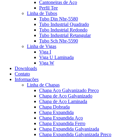
Cantoneiras de Aço
Perfil Tee
Linha de Tubos
Tubo Din Nbr-5580
Tubo Industrial Quadrado
Tubo Industrial Redondo
Tubo Industrial Retangular
Tubo Sch Nbr-5590
Linha de Vigas
Viga I
Viga U Laminada
Viga W
Downloads
Contato
Informações
Linha de Chapas
Chapa Aço Galvanizado Preço
Chapa de Aço Galvanizado
Chapa de Aço Laminada
Chapa Dobrada
Chapa Expandida
Chapa Expandida Aço
Chapa Expandida Ferro
Chapa Expandida Galvanizada
Chapa Expandida Galvanizada Preço