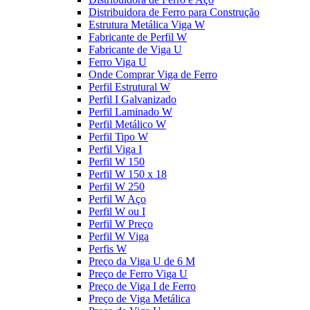
Distribuidora de Ferro para Construção
Estrutura Metálica Viga W
Fabricante de Perfil W
Fabricante de Viga U
Ferro Viga U
Onde Comprar Viga de Ferro
Perfil Estrutural W
Perfil I Galvanizado
Perfil Laminado W
Perfil Metálico W
Perfil Tipo W
Perfil Viga I
Perfil W 150
Perfil W 150 x 18
Perfil W 250
Perfil W Aço
Perfil W ou I
Perfil W Preço
Perfil W Viga
Perfis W
Preço da Viga U de 6 M
Preço de Ferro Viga U
Preço de Viga I de Ferro
Preço de Viga Metálica