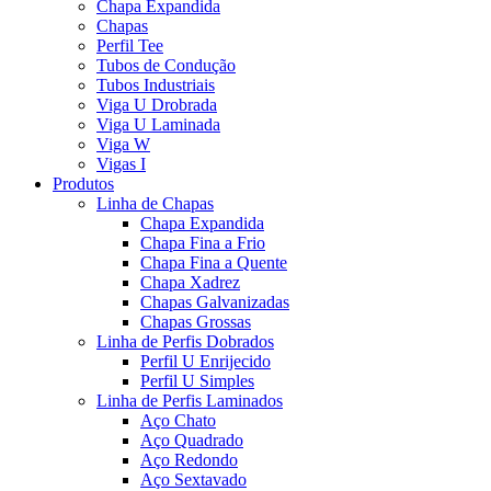
Chapa Expandida
Chapas
Perfil Tee
Tubos de Condução
Tubos Industriais
Viga U Drobrada
Viga U Laminada
Viga W
Vigas I
Produtos
Linha de Chapas
Chapa Expandida
Chapa Fina a Frio
Chapa Fina a Quente
Chapa Xadrez
Chapas Galvanizadas
Chapas Grossas
Linha de Perfis Dobrados
Perfil U Enrijecido
Perfil U Simples
Linha de Perfis Laminados
Aço Chato
Aço Quadrado
Aço Redondo
Aço Sextavado