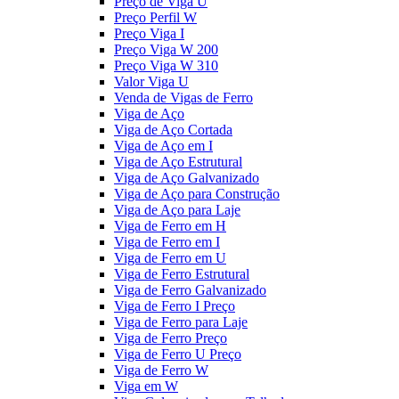
Preço de Viga U
Preço Perfil W
Preço Viga I
Preço Viga W 200
Preço Viga W 310
Valor Viga U
Venda de Vigas de Ferro
Viga de Aço
Viga de Aço Cortada
Viga de Aço em I
Viga de Aço Estrutural
Viga de Aço Galvanizado
Viga de Aço para Construção
Viga de Aço para Laje
Viga de Ferro em H
Viga de Ferro em I
Viga de Ferro em U
Viga de Ferro Estrutural
Viga de Ferro Galvanizado
Viga de Ferro I Preço
Viga de Ferro para Laje
Viga de Ferro Preço
Viga de Ferro U Preço
Viga de Ferro W
Viga em W