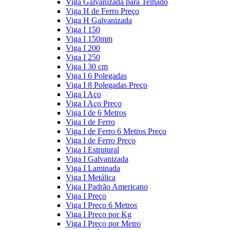
Viga Galvanizada para Telhado
Viga H de Ferro Preço
Viga H Galvanizada
Viga I 150
Viga I 150mm
Viga I 200
Viga I 250
Viga I 30 cm
Viga I 6 Polegadas
Viga I 8 Polegadas Preço
Viga I Aço
Viga I Aço Preço
Viga I de 6 Metros
Viga I de Ferro
Viga I de Ferro 6 Metros Preço
Viga I de Ferro Preço
Viga I Estrutural
Viga I Galvanizada
Viga I Laminada
Viga I Metálica
Viga I Padrão Americano
Viga I Preço
Viga I Preço 6 Metros
Viga I Preço por Kg
Viga I Preço por Metro