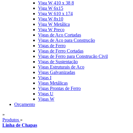
Viga W 410 x 38 8
Viga W 6x15
Viga W 610 x 174
Viga W 8x10
Viga W Metálica
Viga W Preço
Vigas de Aço Cortadas
Vigas de Aço para Construção
Vigas de Ferro
Vigas de Ferro Cortadas
Vigas de Ferro para Construção Civil
Vigas de Sustentação
Vigas Estruturais de Aço
Vigas Galvanizadas
Vigas I
Vigas Metálicas
Vigas Prontas de Ferro
Vigas U
Vigas W
Orçamento
»
Produtos
»
Linha de Chapas