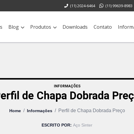
(11) 2024-6464
(11) 99639-8983
s
Blog
Produtos
Downloads
Contato
Inform
INFORMAÇÕES
erfil de Chapa Dobrada Pre
/
/
Perfil de Chapa Dobrada Preço
Home
Informações
ESCRITO POR:
Aço Sinter