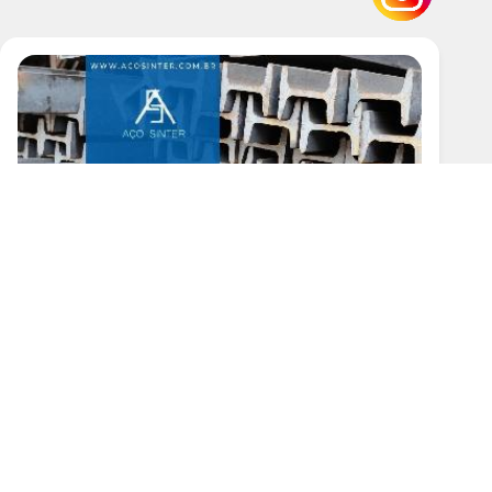
Galvanizada
50
150mm
00
50
0 cm
8 Polegadas Preço
ço
ço Preço
e 6 Metros
e Ferro
e Ferro 6 Metros Preço
e Ferro Preço
strutural
e Ferro
e Ferro Cortadas
 Ferro para Construção Civil
Galvanizada
Laminada
Viga de Ferro I Preço
etálica