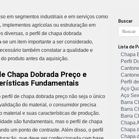
so em segmentos industriais e em serviços como
Buscar
a, implementos agrícolas ou estruturação em
s diversas, o perfil de chapa dobrada
a-se um item importante a ser considerado,
Lista de 
ecessário também constatar a qualidade e
Chapa 
do produto antes da aquisição.
Perfil 
Cantone
 de Chapa Dobrada Preço e
Cantone
erísticas Fundamentais
Perfil 
Aço Qu
Aço Sex
 perfil de chapa dobrada preço não seja o único
Barra C
e validação do material, o consumidor precisa
Barra C
 material e suas características de produção.
Barra C
ilidade são fundamentais, mas o perfil de chapa
Chapa A
Chapa d
do um ponto de contraste. Além disso, o perfil
Chapa d
uturação, que deve ser confeccionada com base