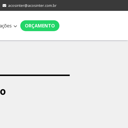
acosinter@acosinter.com.br
ações
ORÇAMENTO
ço