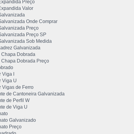
xpandida Preço
xpandida Valor
alvanizada
alvanizada Onde Comprar
alvanizada Preço
alvanizada Preço SP
alvanizada Sob Medida
adrez Galvanizada
de Chapa Dobrada
de Chapa Dobrada Preço
obrado
 Viga I
 Viga U
 Vigas de Ferro
nte de Cantoneira Galvanizada
te de Perfil W
nte de Viga U
hato
hato Galvanizado
hato Preço
uadrado