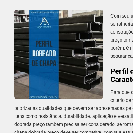
Com seu u
serralheri
construçõe
preço torn
porém, é n
segurança 
Perfil
Caract
Para que o
critério d
priorizar as qualidades que devem ser apresentadas pelo
Itens como resistência, durabilidade, aplicação e versat
dobrada preço também precisa ser considerado, se tornan
chapa dobrada preço deve ser compatível com sua estr