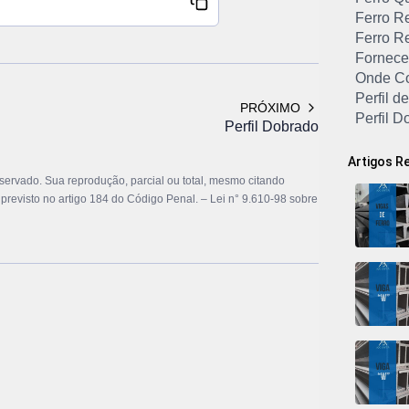
Ferro R
Ferro R
Fornece
Onde Co
Perfil 
PRÓXIMO
Perfil D
Perfil Dobrado
Perfil 
Perfil I
Artigos R
Perfil M
eservado. Sua reprodução, parcial ou total, mesmo citando
Perfil T
á previsto no artigo 184 do Código Penal. –
Lei n° 9.610-98 sobre
Perfil U
Perfil 
Perfil U
Perfil 
Perfil 
Perfil 
Perfil U
Perfil U
Perfil U
Perfil Vi