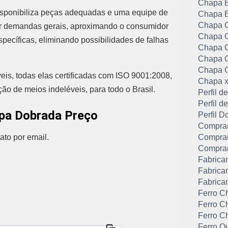
Chapa E
isponibiliza peças adequadas e uma equipe de
Chapa E
Chapa G
ar demandas gerais, aproximando o consumidor
Chapa G
ecíficas, eliminando possibilidades de falhas
Chapa G
Chapa G
Chapa G
veis, todas elas certificadas com ISO 9001:2008,
Chapa x
o de meios indeléveis, para todo o Brasil.
Perfil 
Perfil 
apa Dobrada Preço
Perfil D
Comprar
ato por email.
Comprar
Comprar
Fabrica
Fabrican
Fabrica
Ferro C
Ferro C
Ferro C
Ferro Q