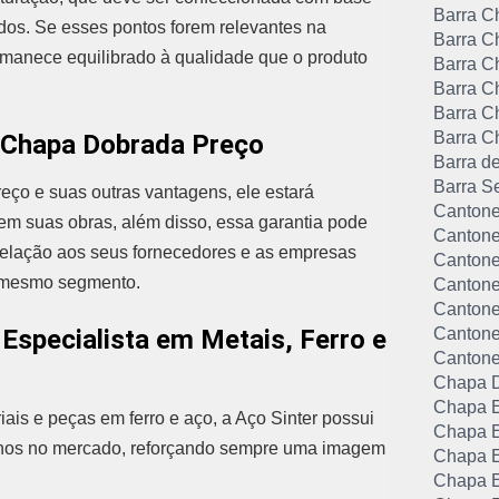
Barra C
dos. Se esses pontos forem relevantes na
Barra C
ermanece equilibrado à qualidade que o produto
Barra C
Barra C
Barra C
Barra C
e Chapa Dobrada Preço
Barra d
Barra S
eço e suas outras vantagens, ele estará
Cantone
em suas obras, além disso, essa garantia pode
Cantone
elação aos seus fornecedores e as empresas
Cantone
o mesmo segmento.
Cantone
Cantonei
Especialista em Metais, Ferro e
Cantone
Cantone
Chapa 
Chapa E
is e peças em ferro e aço, a Aço Sinter possui
Chapa E
anos no mercado, reforçando sempre uma imagem
Chapa E
Chapa E