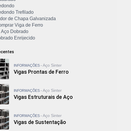
edondo
edondo Trefilado
dor de Chapa Galvanizada
mprar Viga de Ferro
de Aço Dobrado
obrado Enrijecido
Dobrado Galvanizado
 Galvanizado
ecentes
etálico Dobrado
ee
Aço Sinter
INFORMAÇÕES -
 de Ferro Galvanizado
Vigas Prontas de Ferro
U Dobrado de Chapa
 Dobrado Enrijecido
U Dobrado Preço
Aço Sinter
INFORMAÇÕES -
U Galvanizado Preço
Vigas Estruturais de Aço
U Laminado
 Reforçado
 Simples
Aço Sinter
INFORMAÇÕES -
 Simples Preço
Vigas de Sustentação
ga I