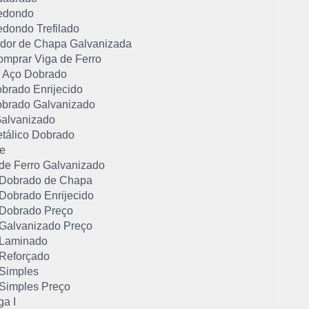
edondo
edondo Trefilado
dor de Chapa Galvanizada
mprar Viga de Ferro
de Aço Dobrado
obrado Enrijecido
Dobrado Galvanizado
 Galvanizado
etálico Dobrado
ee
 de Ferro Galvanizado
U Dobrado de Chapa
 Dobrado Enrijecido
U Dobrado Preço
U Galvanizado Preço
U Laminado
 Reforçado
 Simples
 Simples Preço
ga I