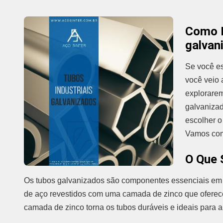
Como E
galvan
Se você es
você veio 
explorarem
galvanizad
escolher o
Vamos com
O Que 
Os tubos galvanizados são componentes essenciais em m
de aço revestidos com uma camada de zinco que oferece
camada de zinco torna os tubos duráveis e ideais para a