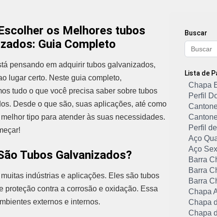
scolher os Melhores tubos
Buscar
izados: Guia Completo
tá pensando em adquirir tubos galvanizados,
Lista de 
ao lugar certo. Neste guia completo,
Chapa 
os tudo o que você precisa saber sobre tubos
Perfil 
os. Desde o que são, suas aplicações, até como
Cantone
 melhor tipo para atender às suas necessidades.
Cantone
Perfil 
eçar!
Aço Qu
Aço Sex
São Tubos Galvanizados?
Barra C
Barra C
uitas indústrias e aplicações. Eles são tubos
Barra C
 proteção contra a corrosão e oxidação. Essa
Chapa A
mbientes externos e internos.
Chapa d
Chapa d