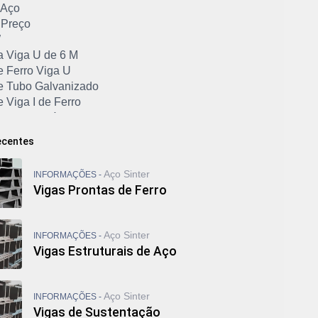
 Aço
 Preço
W
a Viga U de 6 M
e Ferro Viga U
e Tubo Galvanizado
 Viga I de Ferro
e Viga Metálica
e Viga U
ecentes
ga I
iga W 200
Aço Sinter
INFORMAÇÕES -
iga W 310
Vigas Prontas de Ferro
Custa Cantoneira de Ferro
 Ferro Quadrado
 Ferro Redondo
Aço Sinter
INFORMAÇÕES -
 Ferro Retangular
Vigas Estruturais de Aço
 Ferro Retangular Preço
lvanizado Comprar
vanizado Industrial
Aço Sinter
INFORMAÇÕES -
lvanizado Preço
Vigas de Sustentação