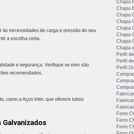
Chapa E
Chapa E
Chapa G
Chapa G
Chapa G
r às necessidades de carga e pressão do seu
Chapa G
tir a escolha certa.
Chapa G
Chapa x
Perfil 
Perfil 
lidade e segurança. Verifique se eles são
Perfil D
adrões recomendados.
Comprar
Comprar
Comprar
Fabrica
o, como a Aços Inter, que oferece tubos
Fabrican
Fabrica
Ferro C
Ferro C
s Galvanizados
Ferro C
Ferro Q