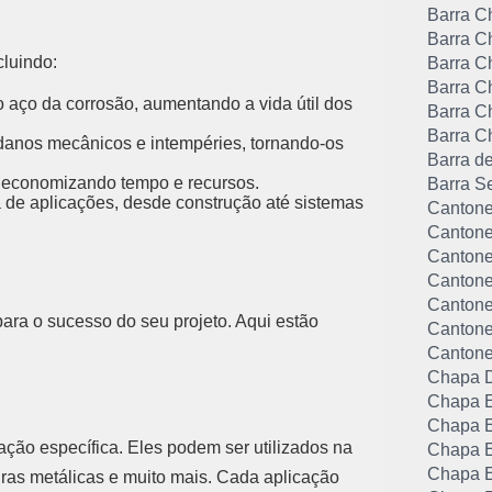
Barra C
Barra C
cluindo:
Barra C
Barra C
 aço da corrosão, aumentando a vida útil dos
Barra C
Barra C
 danos mecânicos e intempéries, tornando-os
Barra d
 economizando tempo e recursos.
Barra S
de aplicações, desde construção até sistemas
Cantone
Cantone
Cantone
Cantone
Cantonei
ara o sucesso do seu projeto. Aqui estão
Cantone
Cantone
Chapa 
Chapa E
Chapa E
ação específica. Eles podem ser utilizados na
Chapa E
Chapa E
ras metálicas e muito mais. Cada aplicação