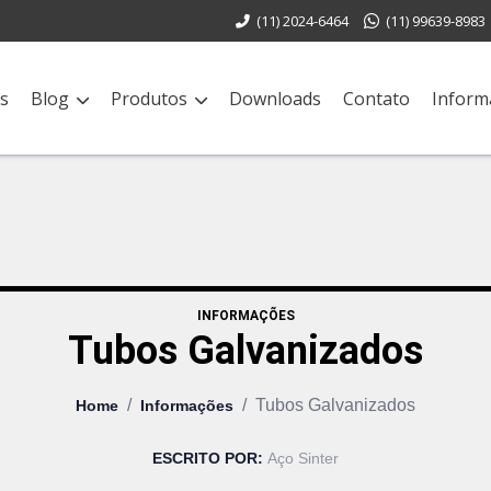
(11) 2024-6464
(11) 99639-8983
s
Blog
Produtos
Downloads
Contato
Inform
INFORMAÇÕES
Tubos Galvanizados
/
/
Tubos Galvanizados
Home
Informações
ESCRITO POR:
Aço Sinter