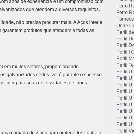
. Com anos de experiência e um compromisso com
Ferro R
lvanizados que atendem a diversos requisitos.
Ferro R
Fornece
idade, não precisa procurar mais. A Aços Inter é
Onde Co
es garantem produtos que atendem a todas as
Perfil 
Perfil D
Perfil 
Perfil I
Perfil M
Perfil T
 em muitos setores, proporcionando
Perfil U
ubos galvanizados certos, você garante o sucesso
Perfil 
ços Inter para suas necessidades de tubos
Perfil U
Perfil 
Perfil 
Perfil 
Perfil U
Perfil U
Perfil U
Perfil Vi
 uma camada de zinco para protegê-los contra a