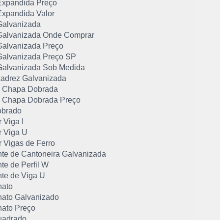
xpandida Preço
xpandida Valor
alvanizada
alvanizada Onde Comprar
alvanizada Preço
alvanizada Preço SP
alvanizada Sob Medida
adrez Galvanizada
de Chapa Dobrada
de Chapa Dobrada Preço
obrado
 Viga I
 Viga U
 Vigas de Ferro
nte de Cantoneira Galvanizada
te de Perfil W
nte de Viga U
hato
hato Galvanizado
hato Preço
uadrado