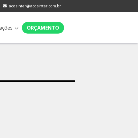
acosinter@acosinter.com.br
ações
ORÇAMENTO