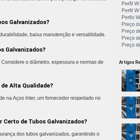
Perfil W
Perfil W
Perfis 
bos Galvanizados?
Preço d
Preço d
 durabilidade, baixa manutenção e versatilidade.
Preço d
Preço de
os Galvanizados?
Preço d
Preço d
 Considere o diâmetro, espessura e normas de
Artigos R
Preço Vi
Preço V
Preço V
 de Alta Qualidade?
Quanto 
Tubo de
de na Aços Inter, um fornecedor respeitado no
Tubo de
Tubo de
Tubo de
Tubo Ga
or Certo de Tubos Galvanizados?
Tubo Gal
gurança dos tubos galvanizados, garantindo o
Tubo Ga