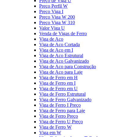
Preço de Viga U
Preço Perfil W
Preço Viga I
Preço Viga W 200
Preço Viga W 310
Valor Viga U
Venda de Vigas de Ferro
Viga de Aço
Viga de Aço Cortada
Viga de Aço em I
Viga de Aço Estrutural
Viga de Aço Galvanizado
Viga de Aço para Construção
Viga de Aço para Laje
Viga de Ferro em H
Viga de Ferro em I
Viga de Ferro em U
Viga de Ferro Estrutural
Viga de Ferro Galvanizado
Viga de Ferro I Preço
Viga de Ferro para Laje
Viga de Ferro Preço
Viga de Ferro U Preço
Viga de Ferro W
Viga em W