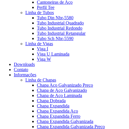
Cantoneiras de Aço
Perfil Tee
Linha de Tubos
Tubo Din Nbr-5580
Tubo Industrial Quadrado
Tubo Industrial Redondo
Tubo Industrial Retangular
Tubo Sch Nbr-5590
Linha de Vigas
Viga I
Viga U Laminada
Viga W
Downloads
Contato
Informações
Linha de Chapas
Chapa Aço Galvanizado Preço
Chapa de Aço Galvanizado
Chapa de Aço Laminada
Chapa Dobrada
Chapa Expandida
Chapa Expandida Aço
Chapa Expandida Ferro
Chapa Expandida Galvanizada
Chapa Expandida Galvanizada Preço