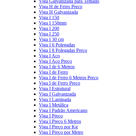
Viga Galvanizada para Telhado
Viga H de Ferro Preço
Viga H Galvanizada
Viga I 150
Viga I 150mm
Viga I 200
Viga I 250
Viga I 30 cm
Viga I 6 Polegadas
Viga I 8 Polegadas Preço
Viga I Aço
Viga I Aço Preço
Viga I de 6 Metros
Viga I de Ferro
Viga I de Ferro 6 Metros Preço
Viga I de Ferro Preço
Viga I Estrutural
Viga I Galvanizada
Viga I Laminada
Viga I Metálica
Viga I Padrão Americano
Viga I Preço
Viga I Preço 6 Metros
Viga I Preço por Kg
Viga I Preço por Metro