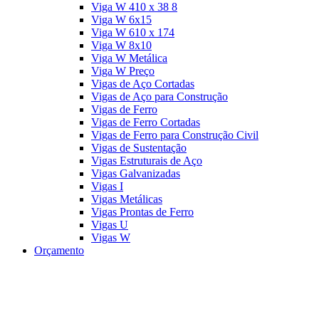
Viga W 410 x 38 8
Viga W 6x15
Viga W 610 x 174
Viga W 8x10
Viga W Metálica
Viga W Preço
Vigas de Aço Cortadas
Vigas de Aço para Construção
Vigas de Ferro
Vigas de Ferro Cortadas
Vigas de Ferro para Construção Civil
Vigas de Sustentação
Vigas Estruturais de Aço
Vigas Galvanizadas
Vigas I
Vigas Metálicas
Vigas Prontas de Ferro
Vigas U
Vigas W
Orçamento