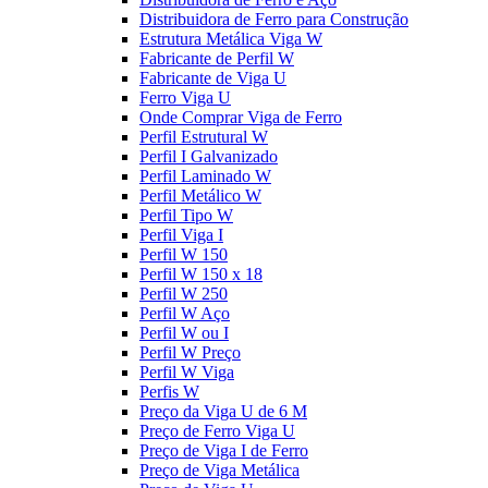
Distribuidora de Ferro para Construção
Estrutura Metálica Viga W
Fabricante de Perfil W
Fabricante de Viga U
Ferro Viga U
Onde Comprar Viga de Ferro
Perfil Estrutural W
Perfil I Galvanizado
Perfil Laminado W
Perfil Metálico W
Perfil Tipo W
Perfil Viga I
Perfil W 150
Perfil W 150 x 18
Perfil W 250
Perfil W Aço
Perfil W ou I
Perfil W Preço
Perfil W Viga
Perfis W
Preço da Viga U de 6 M
Preço de Ferro Viga U
Preço de Viga I de Ferro
Preço de Viga Metálica