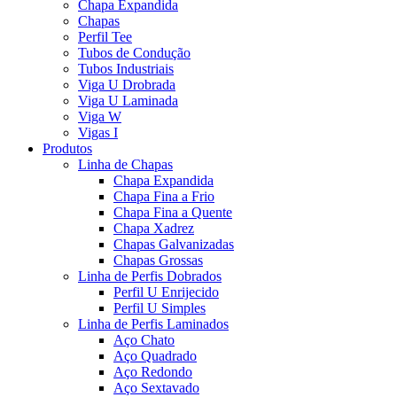
Chapa Expandida
Chapas
Perfil Tee
Tubos de Condução
Tubos Industriais
Viga U Drobrada
Viga U Laminada
Viga W
Vigas I
Produtos
Linha de Chapas
Chapa Expandida
Chapa Fina a Frio
Chapa Fina a Quente
Chapa Xadrez
Chapas Galvanizadas
Chapas Grossas
Linha de Perfis Dobrados
Perfil U Enrijecido
Perfil U Simples
Linha de Perfis Laminados
Aço Chato
Aço Quadrado
Aço Redondo
Aço Sextavado