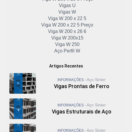
Vigas U
Vigas W
Viga W 200 x 22 5
Viga W 200 x 22 5 Preço
Viga W 200 x 26 6
Viga W 200x15
Viga W 250
Aço Perfil W
Cantoneira em U de Ferro
Chapa U de Ferro
Artigos Recentes
Viga W 250 Preço
Viga W 250 x 22 3
Aço Sinter
INFORMAÇÕES -
Viga W 250 x 44 8
Vigas Prontas de Ferro
Viga W 310 Preço
Viga W 310 x 21
Viga W 310 x 38 7
Aço Sinter
INFORMAÇÕES -
Viga W 360 x 32 9
Vigas Estruturais de Aço
Viga W 410
Viga W 410 Preço
Viga W 410 x 38 8
Aço Sinter
INFORMAÇÕES -