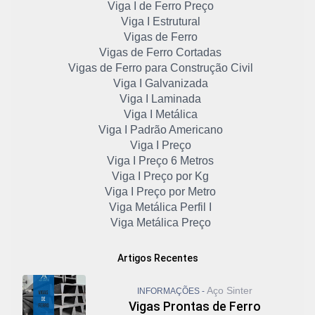
Viga I de Ferro Preço
Viga I Estrutural
Vigas de Ferro
Vigas de Ferro Cortadas
Vigas de Ferro para Construção Civil
Viga I Galvanizada
Viga I Laminada
Viga I Metálica
Viga I Padrão Americano
Viga I Preço
Viga I Preço 6 Metros
Viga I Preço por Kg
Viga I Preço por Metro
Viga Metálica Perfil I
Viga Metálica Preço
Viga U Aço
Viga U de Ferro
Artigos Recentes
Viga U Enrijecida
Viga U Laminado
Aço Sinter
INFORMAÇÕES -
Vigas Galvanizadas
Vigas Prontas de Ferro