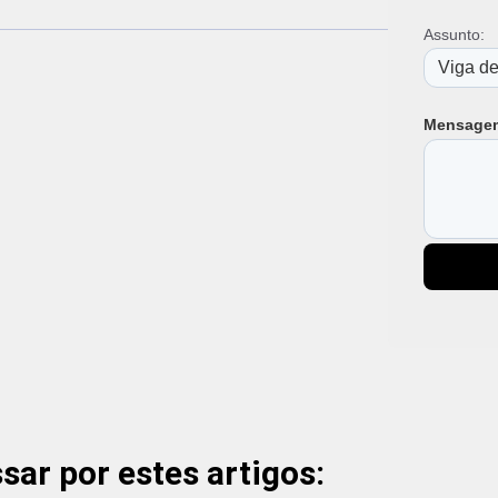
Viga H 
Assunto:
Viga I 1
Viga I 
Viga I 2
Viga I 2
Mensage
Viga I 3
Viga I 
Viga I A
Viga I A
Viga I d
Viga I d
Viga I d
Viga I d
Viga I E
Vigas d
Vigas d
Vigas de
Viga I 
Viga I 
ar por estes artigos:
Viga I M