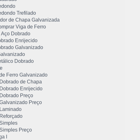
edondo
edondo Trefilado
dor de Chapa Galvanizada
mprar Viga de Ferro
de Aço Dobrado
obrado Enrijecido
Dobrado Galvanizado
 Galvanizado
etálico Dobrado
ee
 de Ferro Galvanizado
U Dobrado de Chapa
 Dobrado Enrijecido
U Dobrado Preço
U Galvanizado Preço
U Laminado
 Reforçado
 Simples
 Simples Preço
ga I