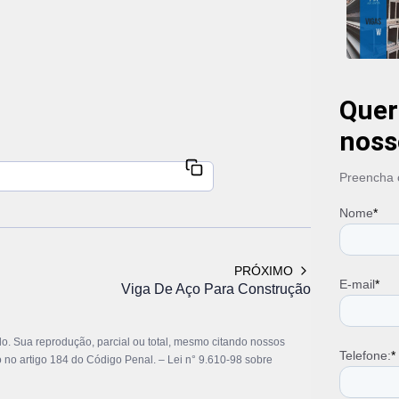
Tubo Ga
Tubo Ga
Tubo Ind
Tubo Qu
Tubo Qu
Tubo Qu
Quer
Tubo Qu
noss
Tubo Re
Tubo Re
Preencha o
Tubos G
Valor V
Nome
*
Venda d
Viga de
Viga de 
PRÓXIMO
Viga de
E-mail
*
Viga De Aço Para Construção
Viga de 
Viga de
Viga de 
ado. Sua reprodução, parcial ou total, mesmo citando nossos
Telefone:
*
Viga de
to no artigo 184 do Código Penal. –
Lei n° 9.610-98 sobre
Viga de
Viga H 