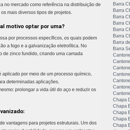
Barra C
aca no mercado como referência na distribuição de
Barra C
 os mais diversos tipos de projetos.
Barra C
Barra C
ual motivo optar por uma?
Barra C
Barra C
sa por processos específicos, os quais podem
Barra d
ão a fogo e a galvanização eletrolítica. No
Barra S
o de zinco fundido, criando uma camada
Cantone
Cantone
Cantone
o é aplicado por meio de um processo químico,
Cantone
Cantonei
ara determinadas aplicações.
Cantone
esmo: prolongar a vida útil do aço e reduzir os
Cantone
Chapa 
Chapa E
lvanizado:
Chapa E
Chapa E
de vantagens para projetos estruturais. Um dos
Chapa E