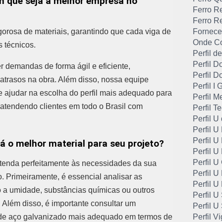
m que seja a melhor empresa no
Ferro R
Ferro R
orosa de materiais, garantindo que cada viga de
Fornece
Onde Co
 técnicos.
Perfil 
Perfil D
demandas de forma ágil e eficiente,
Perfil 
atrasos na obra. Além disso, nossa equipe
Perfil I
 e ajudar na escolha do perfil mais adequado para
Perfil M
 atendendo clientes em todo o Brasil com
Perfil T
Perfil U
Perfil 
Perfil U
á o melhor material para seu projeto?
Perfil 
Perfil 
atenda perfeitamente às necessidades da sua
Perfil 
. Primeiramente, é essencial analisar as
Perfil U
o a umidade, substâncias químicas ou outros
Perfil U
Além disso, é importante consultar um
Perfil U
ga de aço galvanizado mais adequado em termos de
Perfil Vi