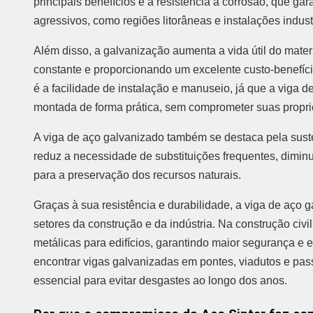
principais benefícios é a resistência à corrosão, que g
agressivos, como regiões litorâneas e instalações indus
Além disso, a galvanização aumenta a vida útil do mate
constante e proporcionando um excelente custo-benefíc
é a facilidade de instalação e manuseio, já que a viga 
montada de forma prática, sem comprometer suas proprie
A viga de aço galvanizado também se destaca pela sust
reduz a necessidade de substituições frequentes, diminu
para a preservação dos recursos naturais.
Graças à sua resistência e durabilidade, a viga de aço 
setores da construção e da indústria. Na construção civi
metálicas para edifícios, garantindo maior segurança e 
encontrar vigas galvanizadas em pontes, viadutos e pass
essencial para evitar desgastes ao longo dos anos.