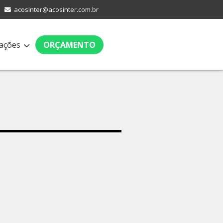
acosinter@acosinter.com.br
ações
ORÇAMENTO