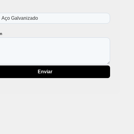
Galvanizada
50
150mm
00
50
m
0 cm
8 Polegadas Preço
ço
ço Preço
e 6 Metros
e Ferro
Enviar
e Ferro 6 Metros Preço
e Ferro Preço
strutural
e Ferro
e Ferro Cortadas
 Ferro para Construção Civil
Galvanizada
Laminada
etálica