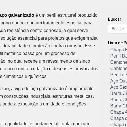
 aço galvanizado
é um perfil estrutural produzido
Buscar
rbono que recebe um tratamento especial para
ua resistência contra corrosão, a qual serve
olução essencial para projetos que exigem alta
Lista de 
a, durabilidade e proteção contra corrosão. Esse
Chapa 
rfil metálico passa por um processo de
Perfil 
ão, no qual recebe um revestimento de zinco
Cantone
Cantone
e o aço contra oxidação e desgastes provocados
Perfil 
s climáticos e químicos.
Aço Qu
Aço Sex
azão, a viga de aço galvanizado é amplamente
Barra C
m construções industriais, estruturas metálicas,
Barra C
ões onde a exposição a umidade e condições
Barra C
Chapa A
Chapa d
 alta qualidade, é fundamental contar com um
Chapa d