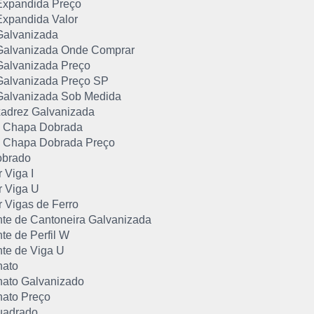
xpandida Preço
xpandida Valor
alvanizada
alvanizada Onde Comprar
alvanizada Preço
alvanizada Preço SP
alvanizada Sob Medida
adrez Galvanizada
de Chapa Dobrada
de Chapa Dobrada Preço
obrado
 Viga I
 Viga U
 Vigas de Ferro
nte de Cantoneira Galvanizada
te de Perfil W
nte de Viga U
hato
hato Galvanizado
hato Preço
uadrado