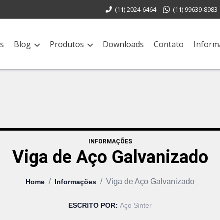
(11) 2024-6464
(11) 99639-8983
s
Blog
Produtos
Downloads
Contato
Inform
INFORMAÇÕES
Viga de Aço Galvanizado
/
/
Viga de Aço Galvanizado
Home
Informações
ESCRITO POR:
Aço Sinter