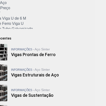
 Aço
 Preço
W
a Viga U de 6 M
e Ferro Viga U
e Tubo Galvanizado
 Viga I de Ferro
ecentes
e Viga Metálica
e Viga U
Aço Sinter
ga I
INFORMAÇÕES -
Vigas Prontas de Ferro
iga W 200
iga W 310
Custa Cantoneira de Ferro
Aço Sinter
INFORMAÇÕES -
 Ferro Quadrado
Vigas Estruturais de Aço
 Ferro Redondo
 Ferro Retangular
 Ferro Retangular Preço
Aço Sinter
INFORMAÇÕES -
lvanizado Comprar
Vigas de Sustentação
vanizado Industrial
lvanizado Preço