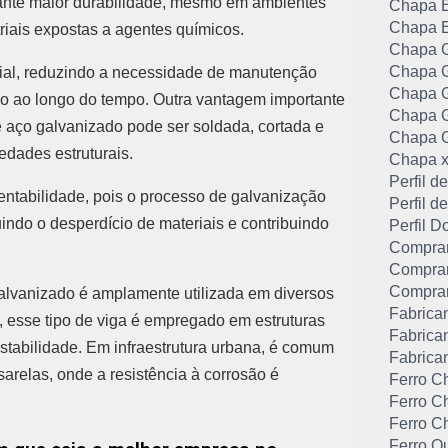
arante maior durabilidade, mesmo em ambientes
Chapa E
Chapa E
triais expostas a agentes químicos.
Chapa G
Chapa G
rial, reduzindo a necessidade de manutenção
Chapa G
io ao longo do tempo. Outra vantagem importante
Chapa G
de aço galvanizado pode ser soldada, cortada e
Chapa G
dades estruturais.
Chapa x
Perfil 
entabilidade, pois o processo de galvanização
Perfil 
indo o desperdício de materiais e contribuindo
Perfil D
Comprar
Comprar
Comprar
galvanizado é amplamente utilizada em diversos
Fabrica
l, esse tipo de viga é empregado em estruturas
Fabrican
estabilidade. Em infraestrutura urbana, é comum
Fabrica
arelas, onde a resistência à corrosão é
Ferro C
Ferro C
Ferro C
Ferro Q