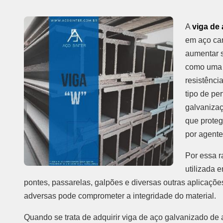
A
viga de
em aço ca
aumentar s
como uma s
resistênci
tipo de pe
galvanizaç
que proteg
por agente
Por essa r
utilizada e
pontes, passarelas, galpões e diversas outras aplicaç
adversas pode comprometer a integridade do material.
Quando se trata de adquirir viga de aço galvanizado de