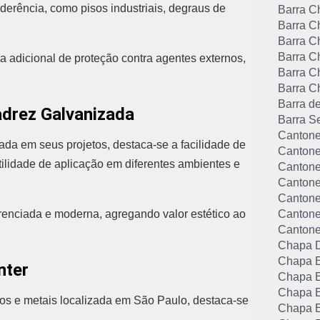
derência, como pisos industriais, degraus de
Barra C
Barra C
Barra C
Barra C
 adicional de proteção contra agentes externos,
Barra C
Barra C
Barra d
adrez Galvanizada
Barra S
Cantone
ada em seus projetos, destaca-se a facilidade de
Cantone
tilidade de aplicação em diferentes ambientes e
Cantone
Cantone
Cantonei
erenciada e moderna, agregando valor estético ao
Cantone
Cantone
Chapa 
Chapa E
nter
Chapa E
Chapa E
ros e metais localizada em São Paulo, destaca-se
Chapa E