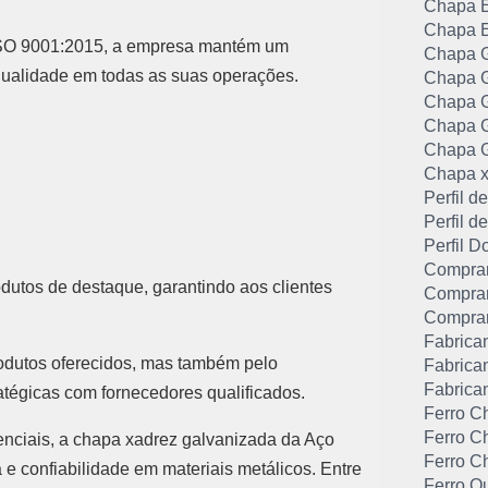
Chapa E
Chapa E
 ISO 9001:2015, a empresa mantém um
Chapa G
qualidade em todas as suas operações.
Chapa G
Chapa G
Chapa G
Chapa G
Chapa x
Perfil 
Perfil 
Perfil D
Comprar
dutos de destaque, garantindo aos clientes
Comprar
Comprar
Fabrica
odutos oferecidos, mas também pelo
Fabrican
Fabrica
atégicas com fornecedores qualificados.
Ferro C
Ferro C
denciais, a chapa xadrez galvanizada da Aço
Ferro C
 e confiabilidade em materiais metálicos. Entre
Ferro Q