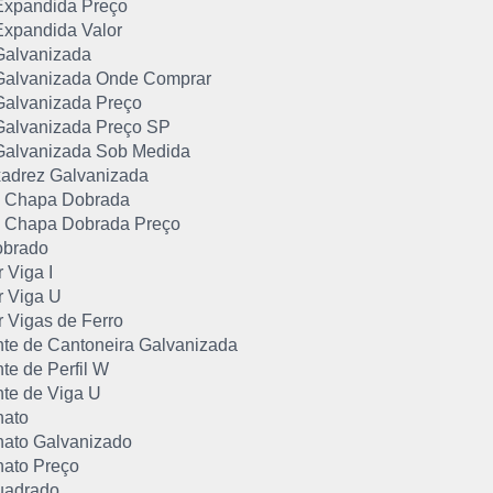
xpandida Preço
xpandida Valor
alvanizada
alvanizada Onde Comprar
alvanizada Preço
alvanizada Preço SP
alvanizada Sob Medida
adrez Galvanizada
de Chapa Dobrada
de Chapa Dobrada Preço
obrado
 Viga I
 Viga U
 Vigas de Ferro
nte de Cantoneira Galvanizada
te de Perfil W
nte de Viga U
hato
hato Galvanizado
hato Preço
uadrado