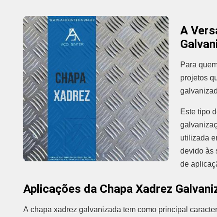
A Vers
Galvan
Para quem 
projetos q
galvaniza
Este tipo 
galvanizaç
utilizada 
devido às 
de aplicaç
Aplicações da Chapa Xadrez Galvani
A chapa xadrez galvanizada tem como principal caracterí