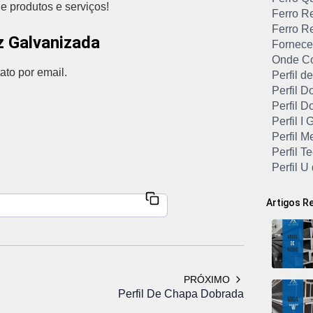
e produtos e serviços!
Ferro R
Ferro R
z Galvanizada
Fornece
Onde Co
ato por email.
Perfil 
Perfil D
Perfil 
Perfil I
Perfil M
Perfil T
Perfil U
Perfil 
Perfil U
Artigos R
Perfil 
Perfil 
Perfil 
Perfil U
Perfil U
PRÓXIMO
Perfil U
Perfil De Chapa Dobrada
Perfil Vi