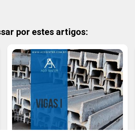
Viga H 
Viga I 1
Viga I 
Viga I 2
ar por estes artigos:
Viga I 2
Viga I 3
Viga I 
Viga I A
Viga I A
Viga I d
Viga I d
Viga I d
Viga I d
Viga I E
Vigas d
Vigas d
Vigas de
Viga I 
Viga I 
Viga I M