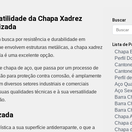
atilidade da Chapa Xadrez
Buscar
izada
busca por resistência e durabilidade em
Lista de 
ue envolvem estruturas metálicas, a chapa xadrez
Chapa 
da é uma excelente opção.
Perfil 
Cantone
de chapa de aço, que passa por um processo de
Cantone
ão para proteção contra corrosão, é amplamente
Perfil 
em diversos setores industriais e comerciais
Aço Qu
Aço Sex
suas qualidades técnicas e à sua versatilidade
Barra C
ão.
Barra C
Barra C
zada
Chapa A
Chapa d
stica a sua superfície antiderrapante, o que a
Chapa d