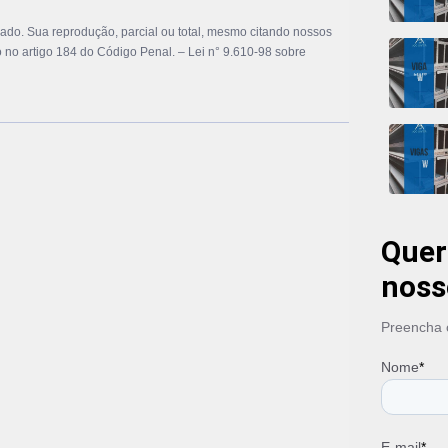
Perfil W
vado. Sua reprodução, parcial ou total, mesmo citando nossos
Perfil W
to no artigo 184 do Código Penal. –
Lei n° 9.610-98 sobre
Perfis 
Preço d
Preço d
Preço d
Preço de
Preço d
Preço d
Preço Vi
Preço V
Quer
Preço V
Quanto 
noss
Tubo de
Tubo de
Preencha o
Tubo de
Tubo de
Nome
*
Tubo Ga
Tubo Gal
Tubo Ga
E-mail
*