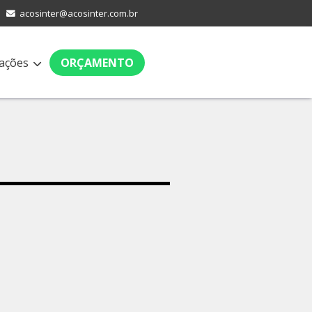
acosinter@acosinter.com.br
ações
ORÇAMENTO