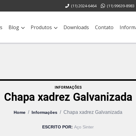
(11) 2024-6464
(11) 99639-8983
s
Blog
Produtos
Downloads
Contato
Inform
INFORMAÇÕES
Chapa xadrez Galvanizada
/
/
Chapa xadrez Galvanizada
Home
Informações
ESCRITO POR:
Aço Sinter