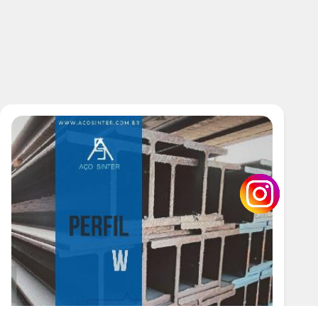
Galvanizada
50
150mm
00
50
0 cm
8 Polegadas Preço
ço
ço Preço
e 6 Metros
e Ferro
e Ferro 6 Metros Preço
e Ferro Preço
strutural
e Ferro
e Ferro Cortadas
 Ferro para Construção Civil
Galvanizada
Laminada
etálica