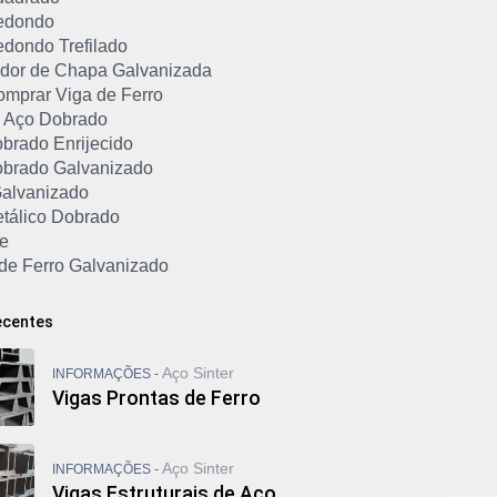
edondo
edondo Trefilado
dor de Chapa Galvanizada
mprar Viga de Ferro
de Aço Dobrado
obrado Enrijecido
Dobrado Galvanizado
 Galvanizado
etálico Dobrado
ee
 de Ferro Galvanizado
U Dobrado de Chapa
 Dobrado Enrijecido
ecentes
U Dobrado Preço
U Galvanizado Preço
Aço Sinter
INFORMAÇÕES -
U Laminado
Vigas Prontas de Ferro
 Reforçado
 Simples
 Simples Preço
Aço Sinter
INFORMAÇÕES -
ga I
Vigas Estruturais de Aço