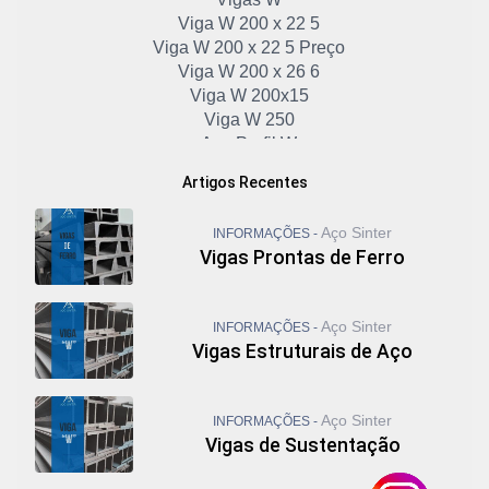
Viga W 200 x 22 5
Viga W 200 x 22 5 Preço
Viga W 200 x 26 6
Viga W 200x15
Viga W 250
Aço Perfil W
Cantoneira em U de Ferro
Artigos Recentes
Chapa U de Ferro
Viga W 250 Preço
Aço Sinter
INFORMAÇÕES -
Viga W 250 x 22 3
Vigas Prontas de Ferro
Viga W 250 x 44 8
Viga W 310 Preço
Viga W 310 x 21
Aço Sinter
INFORMAÇÕES -
Viga W 310 x 38 7
Vigas Estruturais de Aço
Viga W 360 x 32 9
Viga W 410
Viga W 410 Preço
Aço Sinter
INFORMAÇÕES -
Viga W 410 x 38 8
Vigas de Sustentação
Viga W 610 x 174
Viga W 6x15