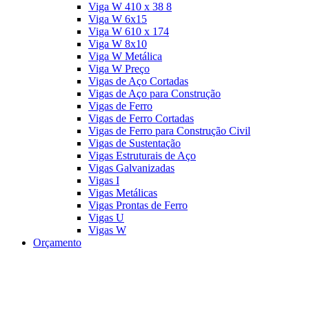
Viga W 410 x 38 8
Viga W 6x15
Viga W 610 x 174
Viga W 8x10
Viga W Metálica
Viga W Preço
Vigas de Aço Cortadas
Vigas de Aço para Construção
Vigas de Ferro
Vigas de Ferro Cortadas
Vigas de Ferro para Construção Civil
Vigas de Sustentação
Vigas Estruturais de Aço
Vigas Galvanizadas
Vigas I
Vigas Metálicas
Vigas Prontas de Ferro
Vigas U
Vigas W
Orçamento