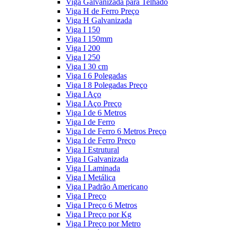
Viga Galvanizada para Telhado
Viga H de Ferro Preço
Viga H Galvanizada
Viga I 150
Viga I 150mm
Viga I 200
Viga I 250
Viga I 30 cm
Viga I 6 Polegadas
Viga I 8 Polegadas Preço
Viga I Aço
Viga I Aço Preço
Viga I de 6 Metros
Viga I de Ferro
Viga I de Ferro 6 Metros Preço
Viga I de Ferro Preço
Viga I Estrutural
Viga I Galvanizada
Viga I Laminada
Viga I Metálica
Viga I Padrão Americano
Viga I Preço
Viga I Preço 6 Metros
Viga I Preço por Kg
Viga I Preço por Metro