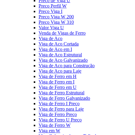
Preço de Viga U
Preço Perfil W
Preço Viga I
Preço Viga W 200
Preço Viga W 310
Valor Viga U
Venda de Vigas de Ferro
Viga de Aço
Viga de Aço Cortada
Viga de Aço em I
Viga de Aço Estrutural
Viga de Aço Galvanizado
Viga de Aço para Construção
Viga de Aço para Laje
Viga de Ferro em H
Viga de Ferro em I
Viga de Ferro em U
Viga de Ferro Estrutural
Viga de Ferro Galvanizado
Viga de Ferro I Preço
Viga de Ferro para Laje
Viga de Ferro Preço
Viga de Ferro U Preço
Viga de Ferro W
Viga em W