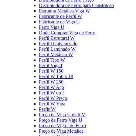
Distribuidora de Ferro para Construção
Estrutura Metálica Viga W
Fabricante de Perfil W
Fabricante de Viga U
Ferro Viga U
Onde Comprar Viga de Ferro
Perfil Estrutural W
Perfil I Galvanizado
Perfil Laminado W
Perfil Metálico W
Perfil Tipo W
Perfil Viga I
Perfil W 150
Perfil W 150 x 18
Perfil W 250
Perfil W Aço
Perfil W ou I
Perfil W Preço
Perfil W Viga
Perfis W
Preço da Viga U de 6 M
Preço de Ferro Viga U
Preço de Viga I de Ferro
Preço de Viga Metálica