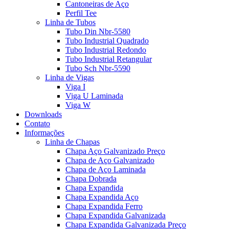
Cantoneiras de Aço
Perfil Tee
Linha de Tubos
Tubo Din Nbr-5580
Tubo Industrial Quadrado
Tubo Industrial Redondo
Tubo Industrial Retangular
Tubo Sch Nbr-5590
Linha de Vigas
Viga I
Viga U Laminada
Viga W
Downloads
Contato
Informações
Linha de Chapas
Chapa Aço Galvanizado Preço
Chapa de Aço Galvanizado
Chapa de Aço Laminada
Chapa Dobrada
Chapa Expandida
Chapa Expandida Aço
Chapa Expandida Ferro
Chapa Expandida Galvanizada
Chapa Expandida Galvanizada Preço