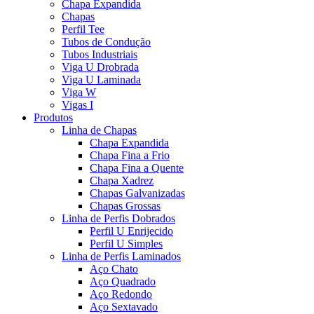
Chapa Expandida
Chapas
Perfil Tee
Tubos de Condução
Tubos Industriais
Viga U Drobrada
Viga U Laminada
Viga W
Vigas I
Produtos
Linha de Chapas
Chapa Expandida
Chapa Fina a Frio
Chapa Fina a Quente
Chapa Xadrez
Chapas Galvanizadas
Chapas Grossas
Linha de Perfis Dobrados
Perfil U Enrijecido
Perfil U Simples
Linha de Perfis Laminados
Aço Chato
Aço Quadrado
Aço Redondo
Aço Sextavado