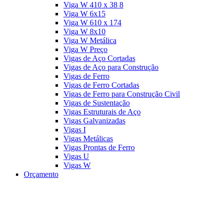
Viga W 410 x 38 8
Viga W 6x15
Viga W 610 x 174
Viga W 8x10
Viga W Metálica
Viga W Preço
Vigas de Aço Cortadas
Vigas de Aço para Construção
Vigas de Ferro
Vigas de Ferro Cortadas
Vigas de Ferro para Construção Civil
Vigas de Sustentação
Vigas Estruturais de Aço
Vigas Galvanizadas
Vigas I
Vigas Metálicas
Vigas Prontas de Ferro
Vigas U
Vigas W
Orçamento