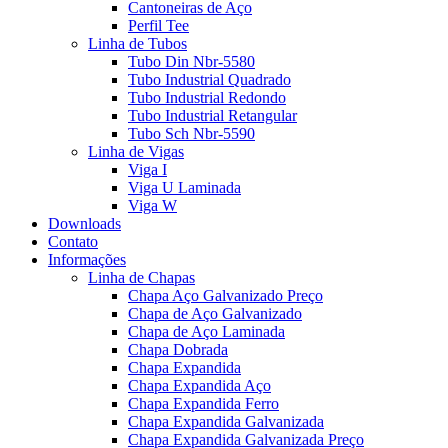
Cantoneiras de Aço
Perfil Tee
Linha de Tubos
Tubo Din Nbr-5580
Tubo Industrial Quadrado
Tubo Industrial Redondo
Tubo Industrial Retangular
Tubo Sch Nbr-5590
Linha de Vigas
Viga I
Viga U Laminada
Viga W
Downloads
Contato
Informações
Linha de Chapas
Chapa Aço Galvanizado Preço
Chapa de Aço Galvanizado
Chapa de Aço Laminada
Chapa Dobrada
Chapa Expandida
Chapa Expandida Aço
Chapa Expandida Ferro
Chapa Expandida Galvanizada
Chapa Expandida Galvanizada Preço