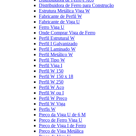
Distribuidora de Ferro para Construção
Estrutura Metálica Viga W
Fabricante de Perfil W
Fabricante de Viga U
Ferro Viga U
Onde Comprar Viga de Ferro
Perfil Estrutural W
Perfil I Galvanizado
Perfil Laminado W
Perfil Metálico W
Perfil Tipo W
Perfil Viga I
Perfil W 150
Perfil W 150 x 18
Perfil W 250
Perfil W Aço
Perfil W ou I
Perfil W Preço
Perfil W Viga
Perfis W
Preço da Viga U de 6 M
Preço de Ferro Viga U
Preço de Viga I de Ferro
Preço de Viga Metálica