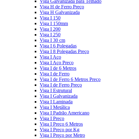
Viga Galvanizada para Telhado
Viga H de Ferro Preço
Viga H Galvanizada
Viga I 150
Viga I 150mm
Viga I 200
Viga I 250
Viga I 30 cm
Viga I 6 Polegadas
Viga I 8 Polegadas Preço
Viga I Aço
Viga I Aço Preço
Viga I de 6 Metros
Viga I de Ferro
Viga I de Ferro 6 Metros Preço
Viga I de Ferro Preço
Viga I Estrutural
Viga I Galvanizada
Viga I Laminada
Viga I Metálica
Viga I Padrão Americano
Viga I Preço
Viga I Preço 6 Metros
Viga I Preço por Kg
Viga I Preço por Metro