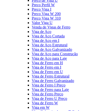
Preço de Viga U
Preço Perfil W
Preço Viga I
Preço Viga W 200
Preço Viga W 310
Valor Viga U
Venda de Vigas de Ferro
Viga de Aço
Viga de Aço Cortada
Viga de Aço em I
Viga de Aço Estrutural
Viga de Aço Galvanizado
Viga de Aço para Construção
Viga de Aço para Laje
Viga de Ferro em H
Viga de Ferro em I
Viga de Ferro em U
Viga de Ferro Estrutural
Viga de Ferro Galvanizado
Viga de Ferro I Preço
Viga de Ferro para Laje
Viga de Ferro Preço
Viga de Ferro U Preço
Viga de Ferro W
Viga em W