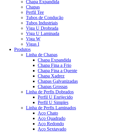
Chapa Expandida
Chapas
Perfil Tee
Tubos de Condução
Tubos Industriais
Viga U Drobrada
Viga U Laminada
Viga W
Vigas I
Produtos
Linha de Chapas
Chapa Expandida
Chapa Fina a Frio
Chapa Fina a Quente
Chapa Xadrez
Chapas Galvanizadas
Chapas Grossas
Linha de Perfis Dobrados
Perfil U Enrijecido
Perfil U Simples
Linha de Perfis Laminados
Aço Chato
Aço Quadrado
Aço Redondo
Aço Sextavado