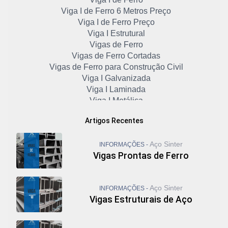
Viga I de Ferro 6 Metros Preço
Viga I de Ferro Preço
Viga I Estrutural
Vigas de Ferro
Vigas de Ferro Cortadas
Vigas de Ferro para Construção Civil
Viga I Galvanizada
Viga I Laminada
Viga I Metálica
Viga I Padrão Americano
Artigos Recentes
Viga I Preço
Viga I Preço 6 Metros
Aço Sinter
INFORMAÇÕES -
Viga I Preço por Kg
Vigas Prontas de Ferro
Viga I Preço por Metro
Viga Metálica Perfil I
Viga Metálica Preço
Aço Sinter
INFORMAÇÕES -
Viga U Aço
Vigas Estruturais de Aço
Viga U de Ferro
Viga U Enrijecida
Viga U Laminado